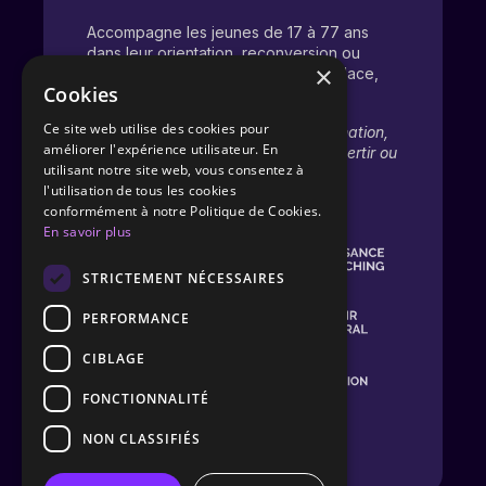
Accompagne les jeunes de 17 à 77 ans
dans leur orientation, reconversion ou
×
évolution pro. Une dynamique d’audace,
Cookies
d’écoute et de croissance.
Ce site web utilise des cookies pour
Il soutient chacun dans sa transformation,
améliorer l'expérience utilisateur. En
qu’il s’agisse de s’orienter, se reconvertir ou
utilisant notre site web, vous consentez à
redonner du sens à son parcours.
l'utilisation de tous les cookies
conformément à notre Politique de Cookies.
En savoir plus
STRICTEMENT NÉCESSAIRES
PERFORMANCE
CIBLAGE
FONCTIONNALITÉ
NON CLASSIFIÉS