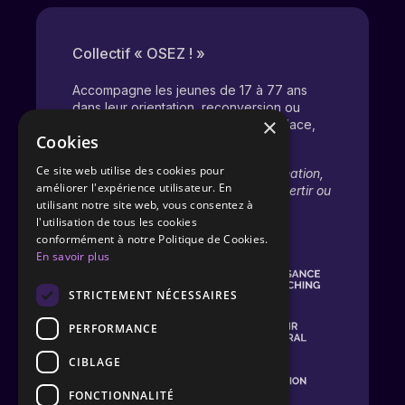
Collectif « OSEZ ! »
Accompagne les jeunes de 17 à 77 ans
dans leur orientation, reconversion ou
×
évolution pro. Une dynamique d’audace,
Cookies
d’écoute et de croissance.
Ce site web utilise des cookies pour
Il soutient chacun dans sa transformation,
améliorer l'expérience utilisateur. En
qu’il s’agisse de s’orienter, se reconvertir ou
utilisant notre site web, vous consentez à
redonner du sens à son parcours.
l'utilisation de tous les cookies
conformément à notre Politique de Cookies.
En savoir plus
STRICTEMENT NÉCESSAIRES
PERFORMANCE
CIBLAGE
FONCTIONNALITÉ