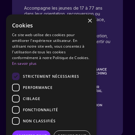
Accompagne les jeunes de 17 à 77 ans
dans leur orientation, reconversion ou
×
évolution pro. Une dynamique d’audace,
Cookies
d’écoute et de croissance.
Ce site web utilise des cookies pour
Il soutient chacun dans sa transformation,
améliorer l'expérience utilisateur. En
qu’il s’agisse de s’orienter, se reconvertir ou
utilisant notre site web, vous consentez à
redonner du sens à son parcours.
l'utilisation de tous les cookies
conformément à notre Politique de Cookies.
En savoir plus
STRICTEMENT NÉCESSAIRES
PERFORMANCE
CIBLAGE
FONCTIONNALITÉ
NON CLASSIFIÉS